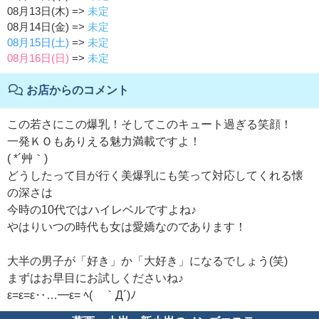
08月13日(木) =>
未定
08月14日(金) =>
未定
08月15日(土)
=>
未定
08月16日(日)
=>
未定
お店からのコメント
この若さにこの爆乳！そしてこのキュート過ぎる笑顔！
一発ＫＯもありえる魅力満載ですよ！
( *´艸｀)
どうしたって目が行く美爆乳にも笑って対応してくれる懐
の深さは
今時の10代ではハイレベルですよね♪
やはりいつの時代も女は愛嬌なのであります！
大半の男子が「好き」か「大好き」になるでしょう(笑)
まずはお早目にお試しくださいね♪
ε=ε=ε‥…━ε= ﾍ( ｀Д´)ﾉ