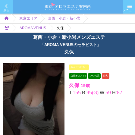
戻る
メニュー
東京エリア
葛西・小岩・新小岩
AROMA VENUS
久保
葛西・小岩・新小岩メンズエステ
「AROMA VENUSのセラピスト」
久保
新人セラピスト
店長オススメ!
ぴち×2系
巨乳
久保
19歳
T:
155
B:
95(G)
W:
59
H:
87