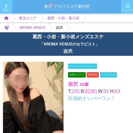
戻る
メニュー
東京エリア
葛西・小岩・新小岩
AROMA VENUS
吉沢
葛西・小岩・新小岩メンズエステ
「AROMA VENUSのセラピスト」
吉沢
ピックアップセラピスト
店長オススメ!
指名NO1
ビジュアル◎
吉沢
26歳
T:
155
B:
82(B)
W:
55
H:
83
圧倒的ナンバーワン！