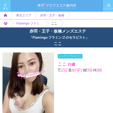
戻る
メニュー
東京エリア
赤羽・王子・板橋
Flamingo-フラミ…
ここ
赤羽・王子・板橋メンズエステ
「Flamingo-フラミンゴ-のセラピスト」
ここ
ピックアップセラピスト
ここ
23歳
T:
152
B:
87(F)
W:
59
H:
86