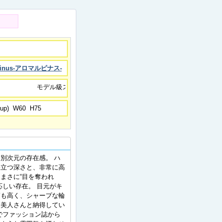
upinus-アロマルピナス-
モデル級スタイル、別次元の存在感。
up) W60 H75
別次元の存在感。 ハ
際立つ深さと、非常に高
まさに“目を奪われ
応しい存在。 目元がキ
筋も高く、シャープな輪
も美人さんと納得してい
でファッション誌から