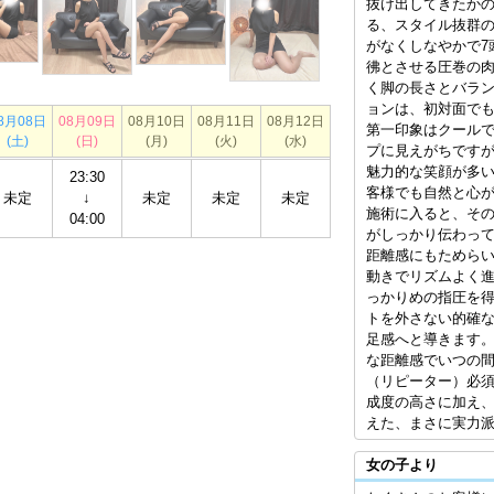
抜け出してきたか
る、スタイル抜群
がなくしなやかで7
彿とさせる圧巻の肉
く脚の長さとバラ
ョンは、初対面で
8月08日
08月09日
08月10日
08月11日
08月12日
第一印象はクール
(土)
(日)
(月)
(火)
(水)
プに見えがちです
魅力的な笑顔が多
23:30
客様でも自然と心
未定
↓
未定
未定
未定
施術に入ると、そ
04:00
がしっかり伝わって
距離感にもためら
動きでリズムよく
っかりめの指圧を
トを外さない的確
足感へと導きます。
な距離感でいつの間
（リピーター）必須
成度の高さに加え
えた、まさに実力
女の子より