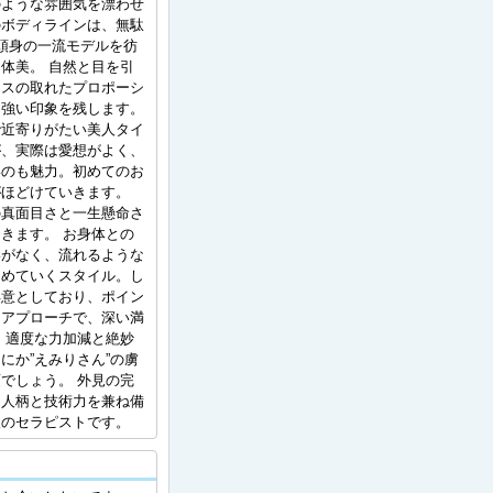
のような雰囲気を漂わせ
のボディラインは、無駄
頭身の一流モデルを彷
体美。 自然と目を引
ンスの取れたプロポーシ
も強い印象を残します。
で近寄りがたい美人タイ
が、実際は愛想がよく、
いのも魅力。初めてのお
がほどけていきます。
の真面目さと一生懸命さ
きます。 お身体との
いがなく、流れるような
進めていくスタイル。し
得意としており、ポイン
なアプローチで、深い満
 適度な力加減と絶妙
にか”えみりさん”の虜
でしょう。 外見の完
、人柄と技術力を兼ね備
派のセラピストです。