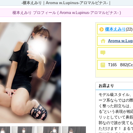
-榎本えみり｜Aroma w.Lupinus-アロマルピナス-｜
榎本えみり プロフィール ( Aroma w.Lupinus-アロマルピナス- )
榎本えみり
(22)
Aroma w.L
T165 B82(Cc
お店より
モデル級スタイル、
ーフ系ならではの
く整った顔立ちは、
る”という表現が相
リッとしていて鼻
郭なので誰が見て
ただけます！ まる