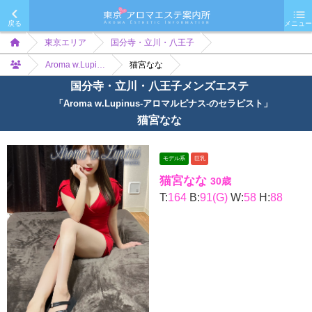
戻る
メニュー
東京エリア
国分寺・立川・八王子
Aroma w.Lupi…
猫宮なな
国分寺・立川・八王子メンズエステ
「Aroma w.Lupinus-アロマルピナス-のセラピスト」
猫宮なな
モデル系
巨乳
猫宮なな
30歳
T:
164
B:
91(G)
W:
58
H:
88