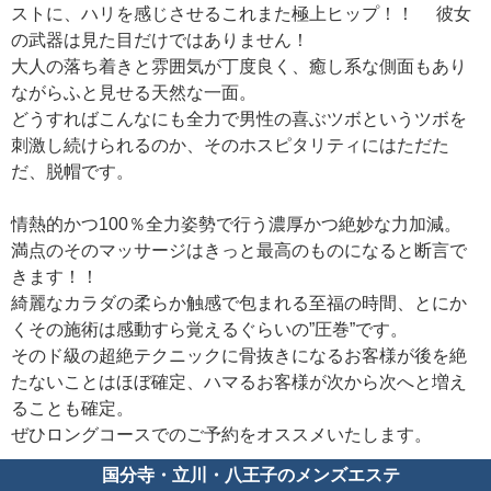
ストに、ハリを感じさせるこれまた極上ヒップ！！ 彼女
の武器は見た目だけではありません！
大人の落ち着きと雰囲気が丁度良く、癒し系な側面もあり
ながらふと見せる天然な一面。
どうすればこんなにも全力で男性の喜ぶツボというツボを
刺激し続けられるのか、そのホスピタリティにはただた
だ、脱帽です。
情熱的かつ100％全力姿勢で行う濃厚かつ絶妙な力加減。
満点のそのマッサージはきっと最高のものになると断言で
きます！！
綺麗なカラダの柔らか触感で包まれる至福の時間、とにか
くその施術は感動すら覚えるぐらいの”圧巻”です。
そのド級の超絶テクニックに骨抜きになるお客様が後を絶
たないことはほぼ確定、ハマるお客様が次から次へと増え
ることも確定。
ぜひロングコースでのご予約をオススメいたします。
国分寺・立川・八王子のメンズエステ