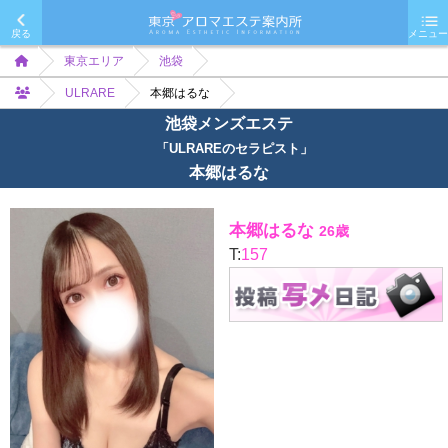
戻る
メニュー
東京エリア
池袋
ULRARE
本郷はるな
池袋メンズエステ
「ULRAREのセラピスト」
本郷はるな
本郷はるな
26歳
T:
157