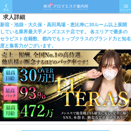
戻る
メニュー
求人詳細
新宿・池袋・大久保・高田馬場・恵比寿に30ルーム以上展開
している業界最大手メンズエステ店です。 各エリアで最多の
セラピスト在籍数、都内でもトップクラスのブランド力と知名
度と集客力がございます。