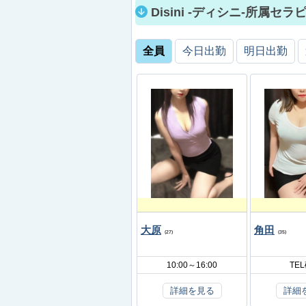
Disini -ディシニ-所属セ
全員
今日出勤
明日出勤
大原
角田
(27)
(35)
10:00～16:00
TE
詳細を見る
詳細