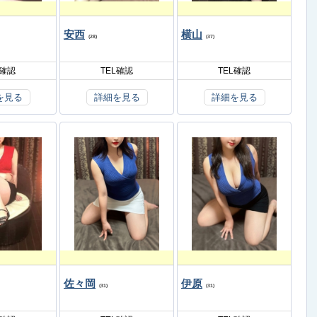
安西
横山
(28)
(37)
L確認
TEL確認
TEL確認
を見る
詳細を見る
詳細を見る
佐々岡
伊原
(31)
(31)