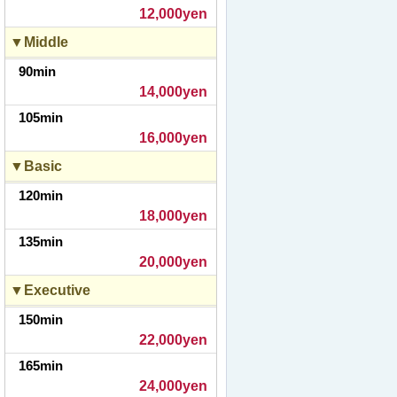
12,000yen
▼Middle
90min
14,000yen
105min
16,000yen
▼Basic
120min
18,000yen
135min
20,000yen
▼Executive
150min
22,000yen
165min
24,000yen