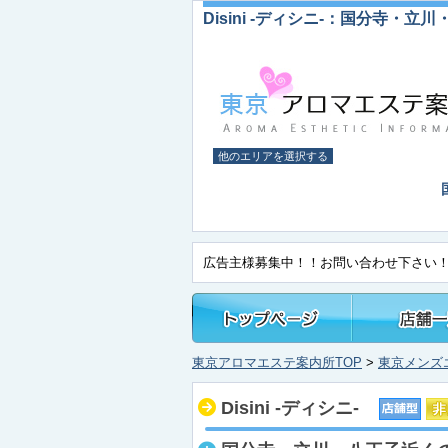
Disini -ディシニ-：国分寺・
他のエリアを選択する
有
広告主様募集中！！お問い合わせ下さい
東京アロマエステ案内所TOP
>
東京メンズ
Disini -ディシニ-