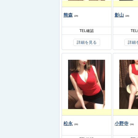
熊森
影山
(29)
(28)
TEL確認
TE
詳細を見る
詳細
松永
小野寺
(30)
(34)